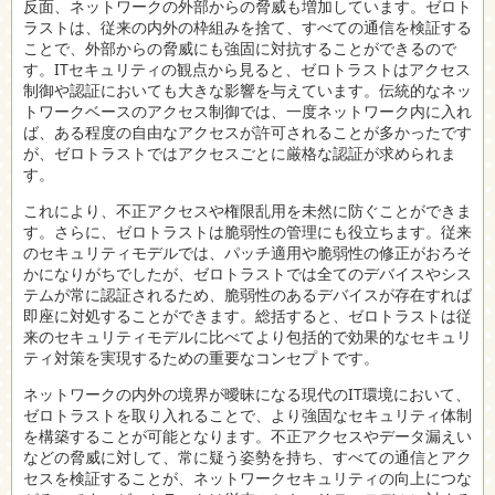
反面、ネットワークの外部からの脅威も増加しています。ゼロト
ラストは、従来の内外の枠組みを捨て、すべての通信を検証する
ことで、外部からの脅威にも強固に対抗することができるので
す。ITセキュリティの観点から見ると、ゼロトラストはアクセス
制御や認証においても大きな影響を与えています。伝統的なネッ
トワークベースのアクセス制御では、一度ネットワーク内に入れ
ば、ある程度の自由なアクセスが許可されることが多かったです
が、ゼロトラストではアクセスごとに厳格な認証が求められま
す。
これにより、不正アクセスや権限乱用を未然に防ぐことができま
す。さらに、ゼロトラストは脆弱性の管理にも役立ちます。従来
のセキュリティモデルでは、パッチ適用や脆弱性の修正がおろそ
かになりがちでしたが、ゼロトラストでは全てのデバイスやシス
テムが常に認証されるため、脆弱性のあるデバイスが存在すれば
即座に対処することができます。総括すると、ゼロトラストは従
来のセキュリティモデルに比べてより包括的で効果的なセキュリ
ティ対策を実現するための重要なコンセプトです。
ネットワークの内外の境界が曖昧になる現代のIT環境において、
ゼロトラストを取り入れることで、より強固なセキュリティ体制
を構築することが可能となります。不正アクセスやデータ漏えい
などの脅威に対して、常に疑う姿勢を持ち、すべての通信とアク
セスを検証することが、ネットワークセキュリティの向上につな