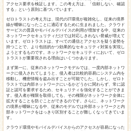
アクセス要求を検証します。この考え方は、「信頼しない、確認
する」という原則に基づいています。
ゼロトラストの考え方は、現代のIT環境が複雑化し、従来の境界
線が曖昧になったことに適応するために生まれました。クラウド
サービスの普及やモバイルデバイスの利用が増加する中、従来の
ネットワークセキュリティだけでは対応しきれない脅威が増えて
います。ゼロトラストは、すべての通信とアクセスを疑う姿勢を
持つことで、より包括的かつ効果的なセキュリティ対策を実現し
ようとするものです。ネットワークセキュリティにおいて、ゼロ
トラストが重要視される理由はいくつかあります。
まず第一に、従来のネットワークモデルでは、一度内部ネットワ
ークに侵入されてしまうと、侵入者は比較的容易にシステム内を
移動し、機密情報を盗み出すことが可能でした。しかし、ゼロト
ラストでは内部ネットワークにいるかどうかに関わらず、常に認
証と認可を要求するため、セキュリティを強化することができま
す。侵入者が権限を取得しても、その権限がネットワーク全体に
拡大することを防ぐことができるのです。さらに、ネットワーク
の境界が曖昧になる中、従来のモデルでは外部ネットワークと内
部ネットワークをはっきり区別することが難しくなってきていま
す。
クラウド環境やモバイルデバイスからのアクセスが容易になった