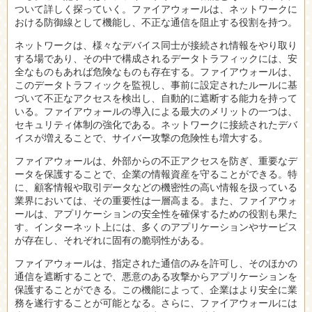
ついて詳しく探っていく。ファイアウォールは、ネットワークに
おける防御線として機能し、不正な通信を阻止する役割を持つ。
ネットワークは、様々なデバイス同士が接続され情報をやり取り
する場であり、その中で構成されるデータトラフィックには、安
全なものもあれば危険なものも存在する。ファイアウォールは、
このデータトラフィックを監視し、事前に設定されたルールに基
づいて不正なアクセスを検出し、自動的に遮断する能力を持って
いる。ファイアウォールの導入による最大のメリットの一つは、
セキュリティ体制の強化である。ネットワークに接続されたデバ
イスが増えることで、サイバー攻撃の危険性も増大する。
ファイアウォールは、外部からの不正アクセスを防ぎ、重要なデ
ータを保護することで、企業の情報資産を守ることができる。特
に、顧客情報や取引データなどの機密性の高い情報を扱っている
業界においては、その重要性は一層高まる。また、ファイアウォ
ールは、アプリケーションの安全性を確保するための役割も果た
す。インターネット上には、多くのアプリケーションやサービス
が存在し、それぞれに固有の脆弱性がある。
ファイアウォールは、指定された通信のみを許可し、そのほかの
通信を遮断することで、悪意のある攻撃からアプリケーションを
保護することができる。この機能によって、企業はより安全に業
務を遂行することが可能となる。さらに、ファイアウォールには