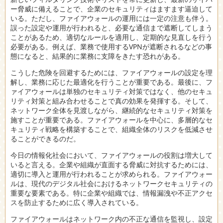
ー脅威に備えることで、企業のセキュリティはますます逼迫して
いる。ただし、ファイアウォールの運用には一定の注意も伴う。
誤った設定や運用が行われると、必要な通信まで遮断してしまう
ことがあるため、適切なルールを適用し、定期的な見直しを行う
必要がある。例えば、業務で使用するVPNが遮断されるなどの事
態になると、結果的に業務に支障をきたす恐れがある。
こうした危険を回避するためには、ファイアウォールの設定を理
解し、業務に応じた最適化を行うことが重要である。最後に、フ
ァイアウォールは単独のセキュリティ対策ではなく、他のセキュ
リティ対策と組み合わせることで真の効果を発揮する。そして、
ネットワーク全体を見渡しながら、継続的なセキュリティ対策を
施すことが重要である。ファイアウォールを中心に、多層的なセ
キュリティ戦略を構築することで、組織全体のリスクを低減させ
ることができるのだ。
今日の情報化社会において、ファイアウォールの役割は増大して
いると言える。企業や組織が直面する脅威に対抗するためには、
適切に導入と運用が行われることが求められる。ファイアウォー
ルは、現代のデジタル社会におけるネットワークセキュリティの
重要な要素である。特に企業や組織では、情報漏洩や不正アクセ
スを防止するために広く導入されている。
ファイアウォールはネットワーク内の不正な通信を監視し、設定