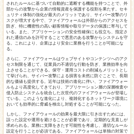
されたルールに基づいて自動的に遮断する機能を持つことで、外
部からの攻撃から企業の情報資産を保護する役割を果たす。セキ
ュリティ体制の強化が最大のメリットであり、サイバー攻撃のリ
スクが増大する中で、ファイアウォールは外部からのアクセスを
防ぎ、特に機密性の高い顧客情報や取引データの保護に寄与して
いる。また、アプリケーションの安全性確保にも役立ち、指定さ
れた通信のみを許可することで悪意のある攻撃からシステムを守
る。これにより、企業はより安全に業務を行うことが可能にな
る。
さらに、ファイアウォールはウェブサイトやコンテンツへのアク
セス制限を通じて、従業員の不適切な行動を防ぎ、業務効率を向
上させることができる。保守・運用コストの削減もメリットとし
て挙げられ、サイバー攻撃による損害を未然に防ぐことで、長期
的な価値も提供する。近年は技術の進化に伴い、ファイアウォー
ルもより高度化してきており、アプリケーション層の深層検査や
侵入防止システムを統合した次世代のファイアウォールが登場し
ている。このような進化により、複雑化するネットワーク環境に
おいても効率的に脅威を検出し対処することが可能になった。
しかし、ファイアウォールの効果を最大限に引き出すためには、
誤った設定や運用を避けることが必要であり、定期的な見直しが
求められる。業務に支障をきたす可能性を考慮し、適切なルール
設定を行うことが必須である。ファイアウォールは単独の対策で