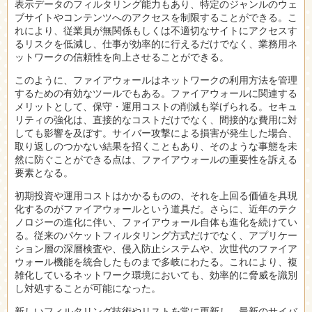
表示データのフィルタリング能力もあり、特定のジャンルのウェ
ブサイトやコンテンツへのアクセスを制限することができる。こ
れにより、従業員が無関係もしくは不適切なサイトにアクセスす
るリスクを低減し、仕事が効率的に行えるだけでなく、業務用ネ
ットワークの信頼性を向上させることができる。
このように、ファイアウォールはネットワークの利用方法を管理
するための有効なツールでもある。ファイアウォールに関連する
メリットとして、保守・運用コストの削減も挙げられる。セキュ
リティの強化は、直接的なコストだけでなく、間接的な費用に対
しても影響を及ぼす。サイバー攻撃による損害が発生した場合、
取り返しのつかない結果を招くこともあり、そのような事態を未
然に防ぐことができる点は、ファイアウォールの重要性を訴える
要素となる。
初期投資や運用コストはかかるものの、それを上回る価値を具現
化するのがファイアウォールという道具だ。さらに、近年のテク
ノロジーの進化に伴い、ファイアウォール自体も進化を続けてい
る。従来のパケットフィルタリング方式だけでなく、アプリケー
ション層の深層検査や、侵入防止システムや、次世代のファイア
ウォール機能を統合したものまで多岐にわたる。これにより、複
雑化しているネットワーク環境においても、効率的に脅威を識別
し対処することが可能になった。
新しいフィルタリング技術やリストを常に更新し、最新のサイバ